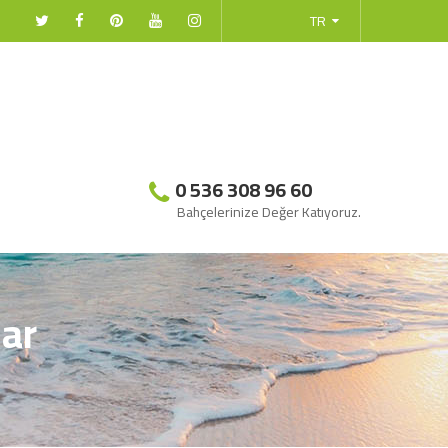
TR
0 536 308 96 60
Bahçelerinize Değer Katıyoruz.
lar