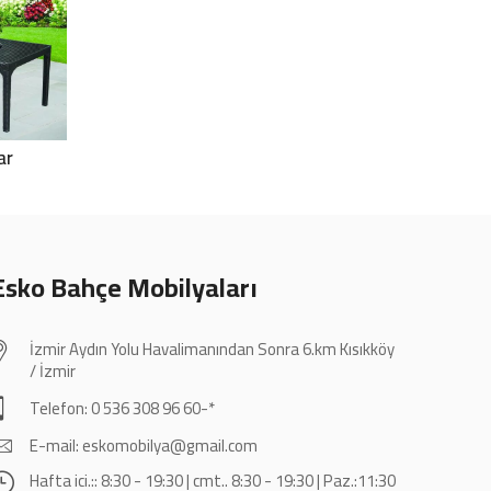
ar
Sandalyeler
Şezlong
Esko Bahçe Mobilyaları
İzmir Aydın Yolu Havalimanından Sonra 6.km Kısıkköy
/ İzmir
Telefon: 0 536 308 96 60-*
E-mail: eskomobilya@gmail.com
Hafta ici.:: 8:30 - 19:30 | cmt.. 8:30 - 19:30 | Paz.:11:30