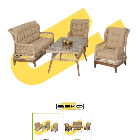
Konforun Ve Şıklığın Keyfini Çıkarın
Bahçe Mobilyaları Satış Mağazası İzmir