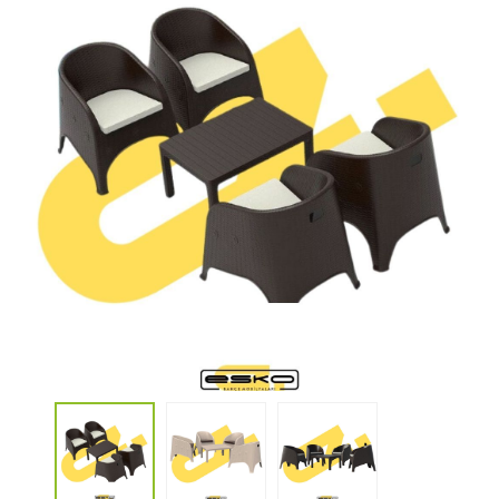
Konforun Ve Şıklığın Keyfini Çıkarın
Bahçe Mobilyaları Satış Mağazası İzmir